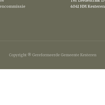
uw
Ter Leedestraat 15
itencommissie
4041 HM Kesteren
Copyright ® Gereformeerde Gemeente Kesteren