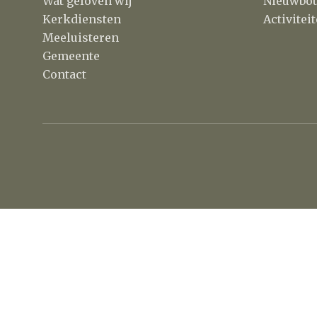
Wat geloven wij
Nieuwbo
Kerkdiensten
Activite
Meeluisteren
Gemeente
Contact