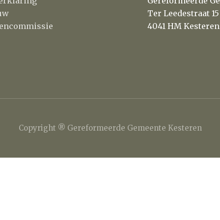
erklaring
Gereformeerde Ge
uw
Ter Leedestraat 15
itencommissie
4041 HM Kesteren
Copyright ® Gereformeerde Gemeente Kesteren