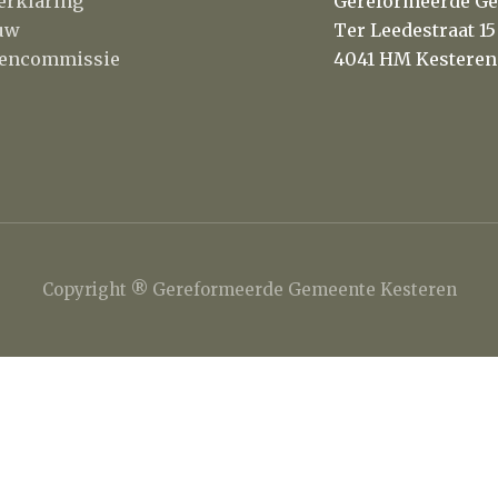
erklaring
Gereformeerde Ge
uw
Ter Leedestraat 15
itencommissie
4041 HM Kesteren
Copyright ® Gereformeerde Gemeente Kesteren